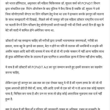
को भारत हॉस्पिटल, अमृतसर की महिला चिकित्सक डॉ. शुपला शर्मा को PCPnDT विभाग
द्वारा संचालित एक स्टिंग ऑपरेशन के बाद पुलिस ने कैद किया है जबकि डॉ. शुपला ने उसे
जिस सोनोग्राफी सेण्टर पर लिंग परिक्षण हेतु भेजा था उस ने इनकार करके क़ानून की पालना
के साथ समझदारी भी दिखाई . पिछले वर्ष भी जयपुर की एक महिला डॉक्टर राष्ट्रीय राज मार्ग
पर चलती वेंन में लिंग परिक्षण हेतु सोनोग्राफी करते पकड़ी गयी थी जिसे अगले दिन ही खुद के
बेटे की शादी में शामिल होने अमेरिका जाना था.
डॉक्टरों को यह समझना चाहिए की मरीजों द्वारा उनकी भावनात्मक समस्याओं, गरीबी का
हवाला, सास बहु के झगडे का हवाला, बेटा न होने पर पति से तलाक की धमकियों व लड़के की
असीम चाहत आदि बातें यदि वास्तव में सच भी हो तो भी उनके चक्कर में नहीं आना चाहिय साथ
ही कुछ अतिरिक्त फीस के लालच में इस घ्रणित व अपराधिक कृत्य में लिप्त नहीं होना चाहिए.
ये सच है की डॉक्टरों को PCPnDT Act का पूरा सम्मान करते हुए इसमें सरकार का सहयोग
करना चाहिए.
लेकिन इस पूरे कानून का अब तक का एक रोचक पहलू ये भी है की भ्रूण ह्त्या के जो जो भी
मुख्य अपराधी होते हैं जैसे माँ, सास, पति आदि उनमें से एक को भी न तो आज तक कोई पहचान
पाया है, चिन्हित कर पाया है और उन पर सजा तो छोड़ कोई अपराधिक मुकदमा तक दर्ज नहीं
हुआ है.
क्या ये संभव है की बिना माँ व परिवार की जानकारी (इच्छा या अनिच्छा, दबाव या मजबूरी) के