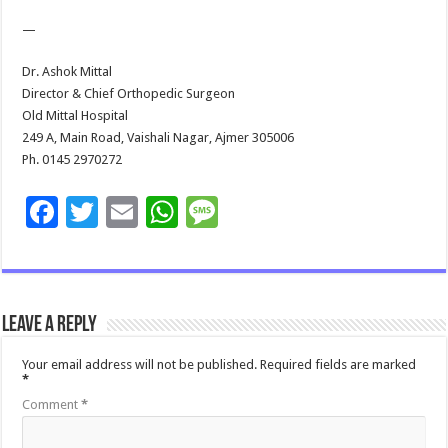
—
Dr. Ashok Mittal
Director & Chief Orthopedic Surgeon
Old Mittal Hospital
249 A, Main Road, Vaishali Nagar, Ajmer 305006
Ph. 0145 2970272
F
T
E
W
M
ac
wi
m
h
es
e
tt
ai
at
sa
b
er
l
sA
g
Leave a Reply
o
p
e
o
p
Your email address will not be published.
Required fields are marked
*
k
Comment
*