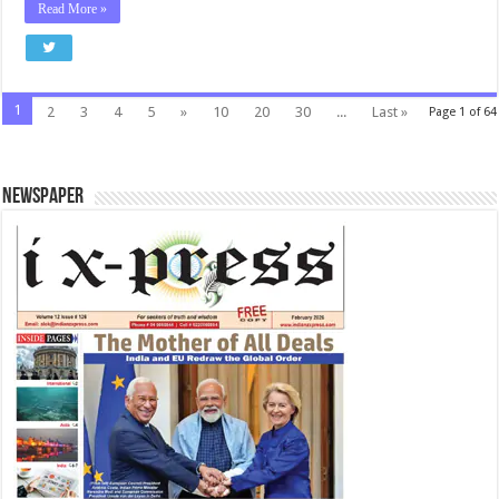
Read More »
1
2
3
4
5
»
10
20
30
...
Last »
Page 1 of 64
Newspaper