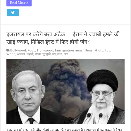
Read More »
इजरायल पर करेंगे बड़ा अटैक… ईरान ने जवाबी हमले की
खाई कसम, मिडिल ईस्ट में फिर होगी जंग?
Bollywood
,
Food
,
Hollywood
,
Immigration news
,
News
,
Photo
,
top
,
World
,
आलेख
,
कहानी
,
काव्य
,
चुटकुले
,
लघु कथा
,
व्यंग
इजरायल और ईरान के बीच संघर्ष एक बार फिर बढ़ सकता है। अक्टूबर में इजरायल ने ईरान