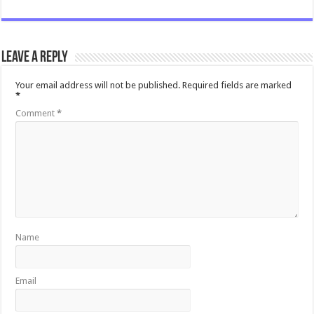
ac
wi
m
h
es
e
tt
ai
at
sa
b
er
l
sA
g
Leave a Reply
o
p
e
o
p
Your email address will not be published.
Required fields are marked
*
k
Comment
*
Name
Email