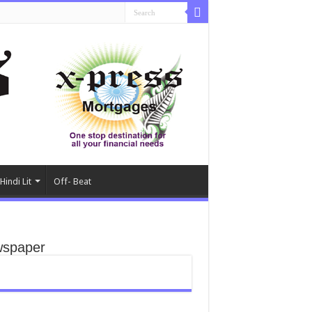
Hindi Lit
Off- Beat
spaper