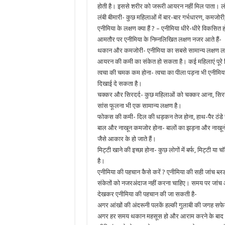
होती है। इससे शरीर को जरूरी आयरन नहीं मिल पाता। लं
लंबी बीमारी- कुछ महिलाओं में बार-बार गर्भधारण, कमज
एनीमिया के लक्षण क्या हैं ? – एनीमिया धीरे-धीरे विकसित हो
आमतौर पर एनीमिया के निम्नलिखित लक्षण नजर आते हैं-
थकान और कमजोरी- एनीमिया का सबसे सामान्य लक्षण लगा
आयरन की कमी का संकेत हो सकता है। कई महिलाएं पूरे द
त्वचा की चमक कम होना- त्वचा का पीला पड़ना भी एनीमिया क
दिखाई दे सकता है।
चक्कर और सिरदर्द- कुछ महिलाओं को चक्कर आना, सिरदर्
सांस फूलना भी एक सामान्य लक्षण है।
फोकस की कमी- दिल की धड़कन तेज होना, हाथ-पैर ठंडे 
बाल और नाखून कमजोर होना- बालों का झड़ना और नाखूनो
जैसे आकार के हो जाते हैं।
मिट्टी खाने की इच्छा होना- कुछ लोगों में बर्फ, मिट्टी 
है।
एनीमिया की पहचान कैसे करें ? एनीमिया की सही जांच ब्ल
संकेतों को नजरअंदाज नहीं करना चाहिए। समय पर जांच औ
देखकर एनीमिया की पहचान की जा सकती है-
अगर आंखों की अंदरूनी पलकें हल्की गुलाबी की जगह सफेद
अगर हर समय थकान महसूस हो और आराम करने के बाद भी श