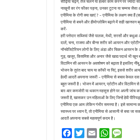
सीढ़ियां चढ़ने, तेज चलने या हल्का काम करने पर ज्यादा 
नाखूनों का रंग फीका पड़ना, उनका टूटना या चम्मच जैस
एनीमिया के रोगी क्या खाएं ? – एनीमिया के लक्षण क्या हैं
एनीमिया से बचने और हीमोग्लोबिन बढ़ाने में सही खानपान बहु
करें-
हरी पत्तेदार सब्जियां जैसे पालक, मेथी, सरसों और बथुआ आय
दालें, चना, राजमा और बीन्स शरीर को आयरन और प्रोटीन दो
नॉनवेजिटेरियन लोगों के लिए अंडा और चिकन आयरन के अच्छे
गुड़, खजूर, किशमिश और अनार जैसे खाद्य पदार्थ भी खून बढ़ा
विटामिन सी आयरन के अवशोषण को बढ़ाता है इसलिए नींब
भोजन के तुरंत बाद चाय या कॉफी ना पिएं, इससे शरीर आ
हेल्दी आदतें अपनाना जरूरी – एनीमिया से बचाव केवल दव
बहुत जरूरी है। भोजन में आयरन, प्रोटीन और विटामिन से 
बार-बार कमजोरी या थकान महसूस होने पर अपनी जांच कराएं
जरूरी है, खासकर उन महिलाओं के लिए जिन्हें हेवी पीरियड्
एनीमिया एक आम लेकिन गंभीर समस्या है। इसे सामान्
स्वास्थ्य पर ध्यान दें, तो एनीमिया से आसानी से बचा जा
आदतें अपनाना सबसे महत्वपूर्ण कदम है।
F
T
E
W
M