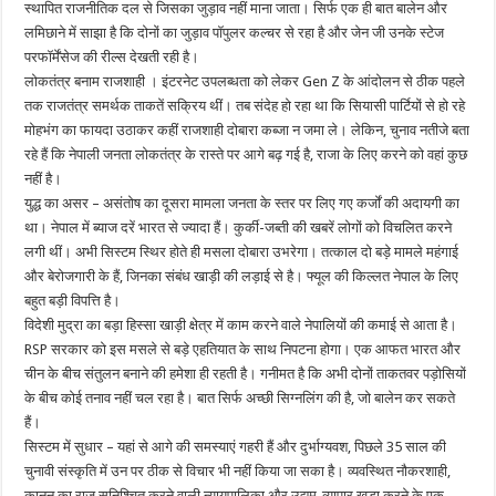
स्थापित राजनीतिक दल से जिसका जुड़ाव नहीं माना जाता। सिर्फ एक ही बात बालेन और
लमिछाने में साझा है कि दोनों का जुड़ाव पॉपुलर कल्चर से रहा है और जेन जी उनके स्टेज
परफॉर्मेंसेज की रील्स देखती रही है।
लोकतंत्र बनाम राजशाही । इंटरनेट उपलब्धता को लेकर Gen Z के आंदोलन से ठीक पहले
तक राजतंत्र समर्थक ताकतें सक्रिय थीं। तब संदेह हो रहा था कि सियासी पार्टियों से हो रहे
मोहभंग का फायदा उठाकर कहीं राजशाही दोबारा कब्जा न जमा ले। लेकिन, चुनाव नतीजे बता
रहे हैं कि नेपाली जनता लोकतंत्र के रास्ते पर आगे बढ़ गई है, राजा के लिए करने को वहां कुछ
नहीं है।
युद्ध का असर – असंतोष का दूसरा मामला जनता के स्तर पर लिए गए कर्जों की अदायगी का
था। नेपाल में ब्याज दरें भारत से ज्यादा हैं। कुर्की-जब्ती की खबरें लोगों को विचलित करने
लगी थीं। अभी सिस्टम स्थिर होते ही मसला दोबारा उभरेगा। तत्काल दो बड़े मामले महंगाई
और बेरोजगारी के हैं, जिनका संबंध खाड़ी की लड़ाई से है। फ्यूल की किल्लत नेपाल के लिए
बहुत बड़ी विपत्ति है।
विदेशी मुद्रा का बड़ा हिस्सा खाड़ी क्षेत्र में काम करने वाले नेपालियों की कमाई से आता है।
RSP सरकार को इस मसले से बड़े एहतियात के साथ निपटना होगा। एक आफत भारत और
चीन के बीच संतुलन बनाने की हमेशा ही रहती है। गनीमत है कि अभी दोनों ताकतवर पड़ोसियों
के बीच कोई तनाव नहीं चल रहा है। बात सिर्फ अच्छी सिग्नलिंग की है, जो बालेन कर सकते
हैं।
सिस्टम में सुधार – यहां से आगे की समस्याएं गहरी हैं और दुर्भाग्यवश, पिछले 35 साल की
चुनावी संस्कृति में उन पर ठीक से विचार भी नहीं किया जा सका है। व्यवस्थित नौकरशाही,
कानून का राज सुनिश्चित करने वाली न्यायपालिका और उद्यम-व्यापार खड़ा करने के एक