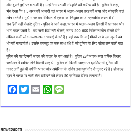
और दूसरे मुद्दों पर बात की है। उन्होंने भारत की संस्कृति की तारीफ की है। पुतिन ने कहा,
‘मैंने देखा कि 1.5 अरब की आबादी वले भारत में अलग-अलग तरह की भाषा और संस्कृति वाले
लोग रहते हैं। मुझे भारत का विविधता में एकता का सिद्धांत काफी प्रभावित करता है।’
सब हिंदी नहीं बोलते: पुतिन – पुतिन ने आगे कहा, ‘भारत में अलग-अलग हिस्सों में खानपान और
भाषा बदल जाती है। वहां सभी हिंदी नहीं बोलते, शायद 500-600 मिलियन लोग बोलते होंगे
लेकिन बाकी लोग अलग-अलग भाषाएं बोलते हैं। यहां तक कि कई मौकों पर वे एक-दूसरे को
भी नहीं समझते हैं। इसके बावजूद वह एक साथ बंधे हैं, जो दुनिया के लिए सीख लेने वाली बात
है।
पुतिन की यह टिप्पणी भारत की यात्रा के बाद आई है। पुतिन 23वें भारत-रूस वार्षिक शिखर
सम्मेलन में शामिल होने दिल्ली आए थे। पुतिन की दिल्ली यात्रा पर इसलिए भी दुनिया की
नजर लगी हुई थी क्योंकि भारत और अमेरिका के संबंध तनावपूर्ण दौर से गुजर रहे हैं। डोनाल्ड
ट्रंप ने भारत पर रूसी तेल खरीदने को लेकर 50 प्रतिशत टैरिफ लगाया है।
F
T
E
W
M
ac
wi
m
h
es
e
tt
ai
at
sa
b
er
l
sA
g
o
p
e
Newspaper