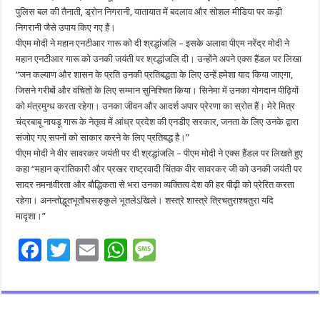
पुलिस बल की तैनाती, ड्रोन निगरानी, यातायात में बदलाव और सोशल मीडिया पर कड़ी
निगरानी जैसे उपाय किए गए हैं।
पीएम मोदी ने महान एनटीआर गारू को दी श्रद्धांजलि – इसके अलावा पीएम नरेंद्र मोदी ने
महान एनटीआर गारू को उनकी जयंती पर श्रद्धांजलि दी। उन्होंने अपने एक्स हैंडल पर लिखा
“जन कल्याण और शासन के प्रति उनकी प्रतिबद्धता के लिए उन्हें हमेशा याद किया जाएगा,
जिसने गरीबों और वंचितों के लिए सम्मान सुनिश्चित किया। सिनेमा में उनका योगदान पीढ़ियों
को मंत्रमुग्ध करता रहेगा। उनका जीवन और आदर्श अपार प्रेरणा का स्रोत हैं। मेरे मित्र
चंद्रबाबू नायडू गारू के नेतृत्व में आंध्र प्रदेश की एनडीए सरकार, जनता के लिए उनके द्वारा
संजोए गए सपनों को साकार करने के लिए प्रतिबद्ध है।”
पीएम मोदी ने वीर सावरकर जयंती पर दी श्रद्धांजलि – पीएम मोदी ने एक्स हैंडल पर लिखते हुए
कहा “महान क्रांतिकारी और प्रखर राष्ट्रवादी चिंतक वीर सावरकर जी को उनकी जयंती पर
सादर नमन!वीरता और बौद्धिकता से भरा उनका व्यक्तित्व देश की हर पीढ़ी को प्रेरित करता
रहेगा। अनन्तोद्भूतभूतौघसङ्कुले भूतलेऽखिले। शस्त्रे शास्त्रे त्रिचतुराश्चतुरा यदि
मादृशा।”
F
T
E
W
M
ac
wi
m
h
es
e
tt
ai
at
sa
b
er
l
sA
g