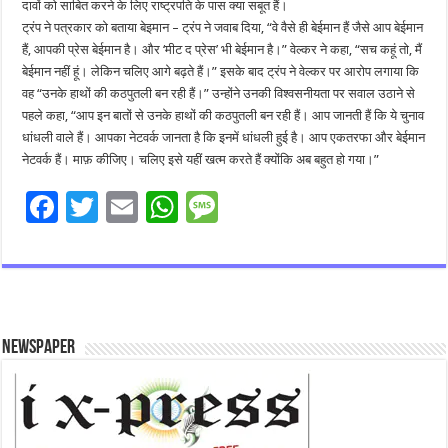
दावों को साबित करने के लिए राष्ट्रपति के पास क्या सबूत हैं।
ट्रंप ने पत्रकार को बताया बेइमान – ट्रंप ने जवाब दिया, “वे वैसे ही बेईमान हैं जैसे आप बेईमान
हैं, आपकी प्रेस बेईमान है। और ‘मीट द प्रेस’ भी बेईमान है।” वेल्कर ने कहा, “सच कहूं तो, मैं
बेईमान नहीं हूं। लेकिन चलिए आगे बढ़ते हैं।” इसके बाद ट्रंप ने वेल्कर पर आरोप लगाया कि
वह “उनके हाथों की कठपुतली बन रही हैं।” उन्होंने उनकी विश्वसनीयता पर सवाल उठाने से
पहले कहा, “आप इन बातों से उनके हाथों की कठपुतली बन रही हैं। आप जानती हैं कि ये चुनाव
धांधली वाले हैं। आपका नेटवर्क जानता है कि इनमें धांधली हुई है। आप एकतरफा और बेईमान
नेटवर्क हैं। माफ़ कीजिए। चलिए इसे यहीं खत्म करते हैं क्योंकि अब बहुत हो गया।”
F
T
E
W
M
ac
wi
m
h
es
e
tt
ai
at
sa
b
er
l
sA
g
o
p
e
Newspaper
o
p
k