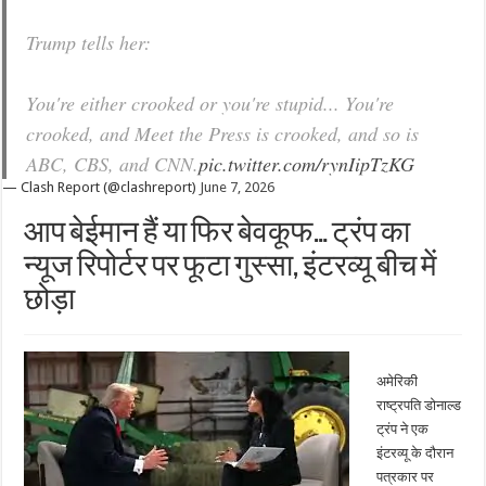
Trump tells her:
You're either crooked or you're stupid... You're
crooked, and Meet the Press is crooked, and so is
ABC, CBS, and CNN.
pic.twitter.com/rynIipTzKG
— Clash Report (@clashreport)
June 7, 2026
आप बेईमान हैं या फिर बेवकूफ… ट्रंप का
न्यूज रिपोर्टर पर फूटा गुस्सा, इंटरव्यू बीच में
छोड़ा
अमेरिकी
राष्ट्रपति डोनाल्ड
ट्रंप ने एक
इंटरव्यू के दौरान
पत्रकार पर