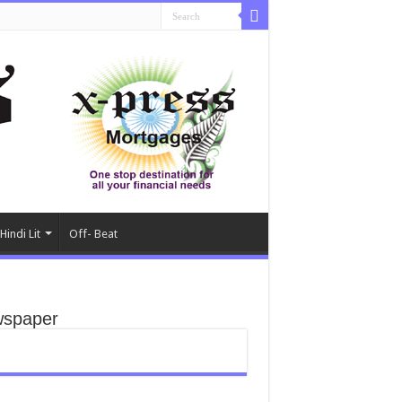
Hindi Lit
Off- Beat
spaper