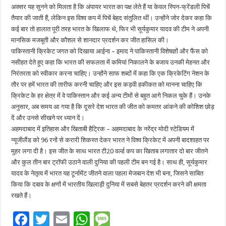
अक्सर यह सुनने को मिलता है कि अंपायर भारत का पक्ष लेते हैं या केवल स्पिन-फ्रेंडली पिचें
तैयार की जाती हैं, लेकिन इस विश्व कप में पिचें बेहद संतुलित थीं। उन्होंने जोर देकर कहा कि
कई बार तो हालात पूरी तरह भारत के खिलाफ थे, फिर भी सूर्यकुमार यादव की टीम ने अपनी
मानसिक मजबूती और कौशल से शानदार प्रदर्शन कर जीत हासिल की।
पाकिस्तानी क्रिकेट जगत को दिखाया आईना – इमाद ने पाकिस्तानी विशेषज्ञों और फैंस को
नसीहत देते हुए कहा कि भारत की सफलता में कमियां निकालने के बजाय उनकी मेहनत और
निरंतरता को स्वीकार करना चाहिए। उन्होंने साफ शब्दों में कहा कि एक क्रिकेटिंग नेशन के
तौर पर हमें भारत की तारीफ करनी चाहिए और इस कड़वी हकीकत को मानना चाहिए कि
क्रिकेट के हर क्षेत्र में वे पाकिस्तान और कई अन्य टीमों से बहुत आगे निकल चुके हैं। उनके
अनुसार, अब समय आ गया है कि दूसरे देश भारत की जीत को कमतर आंकने की कोशिश छोड़
दें और उनसे सीखने पर ध्यान दें।
अहमदाबाद में इतिहास और खिताबी हैट्रिक – अहमदाबाद के नरेंद्र मोदी स्टेडियम में
न्यूजीलैंड को 96 रनों से करारी शिकस्त देकर भारत ने विश्व क्रिकेट में अपनी बादशाहत पर
मुहर लगा दी है। इस जीत के साथ भारत टी20 वर्ल्ड कप का खिताब लगातार दो बार जीतने
और कुल तीन बार ट्रॉफी उठाने वाली दुनिया की पहली टीम बन गई है। साथ ही, सूर्यकुमार
यादव के नेतृत्व में भारत यह टूर्नामेंट जीतने वाला पहला मेजबान देश भी बना, जिसने साबित
किया कि दबाव के क्षणों में भारतीय खिलाड़ी दुनिया में सबसे बेहतर प्रदर्शन करने की क्षमता
रखते हैं।
F
T
E
W
M