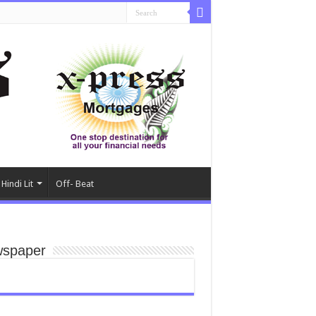
Hindi Lit
Off- Beat
spaper