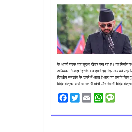
के अपनी तरफ एक सुरक्षा दीवार बना रहा है। यह निर्माण स
अधिकारी ने कहा “इसके बाद हमने गृह मंत्रालय को पत्र
द्विपक्षीय समझौते के दायरे में आता है और क्या इसके लिए दू
विदेश मंत्रालय से जानकारी मांगी और नेपाली विदेश मंत्र
F
T
E
W
M
ac
wi
m
h
es
e
tt
ai
at
sa
b
er
l
sA
g