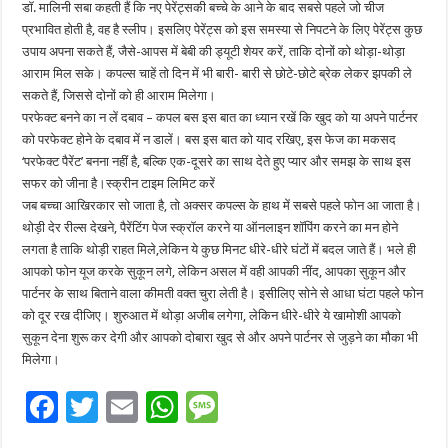
डॉ. मालिनी सबा कहती हैं कि नए पेरेंट्सकी बच्चे के आने के बाद सबसे पहले जो चीज
प्रभावित होती है, वह है स्लीप। इसलिए पेरेंट्स को इस समस्‍या से न‍िपटने के ल‍िए पेरेंट्स कुछ
उपाय अपना सकते हैं, जैसे-आपस में बेबी की ड्यूटी शेयर करें, ताकि दोनों को थोड़ा-थोड़ा
आराम मिल सके। कपल्‍स चाहें तो दिन में भी बारी- बारी से छोटे-छोटे ब्रेक लेकर झपकी ले
सकते हैं, ज‍िससे दोनों को ही आराम म‍िलेगा।
परफेक्‍ट बनने का न लें दबाव – कपल बस इस बात का ध्‍यान रखें क‍ि खुद को या अपने पार्टनर
को परफेक्ट होने के दबाव में न डालें। बस इस बात को याद रखिए, इस फेज का मकसद
‘परफेक्ट पैरेंट’ बनना नहीं है, बल्कि एक-दूसरे का साथ देते हुए प्यार और समझ के साथ इस
सफर को जीना है।स्‍क्रीन टाइम ल‍िम‍िट करें
जब बच्‍चा आखिरकार सो जाता है, तो अक्‍सर कपल्‍स के हाथ में सबसे पहले फोन आ जाता है।
थोड़ी देर रील्‍स देखने, पैरेंटिंग पेज स्क्रॉल करने या ऑनलाइन शॉपिंग करने का मन होने
लगता है ताकि थोड़ी राहत मिले,लेकिन ये कुछ मिनट धीरे-धीरे घंटों में बदल जाते हैं। भले ही
आपको फोन यूज करके सुकून लगे, लेकिन असल में वही आपकी नींद, आपका सुकून और
पार्टनर के साथ बिताने वाला कीमती वक्‍त चुरा लेती है। इसील‍िए सोने से आधा घंटा पहले फोन
को दूर रख दीजिए। शुरुआत में थोड़ा अजीब लगेगा, लेकिन धीरे-धीरे ये खामोशी आपको
सुकून देना शुरू कर देगी और आपको दोबारा खुद से और अपने पार्टनर से जुड़ने का मौका भी
म‍िलेगा।
F
T
E
W
M
ac
wi
m
h
es