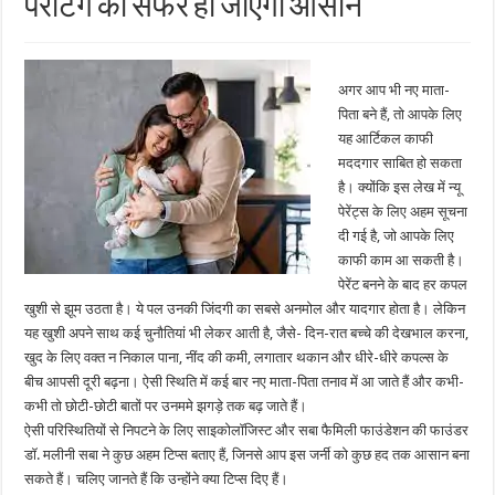
पेरेंटिंग का सफर हो जाएगा आसान
अगर आप भी नए माता-
प‍िता बने हैं, तो आपके ल‍िए
यह आर्ट‍िकल काफी
मददगार साब‍ित हो सकता
है। क्‍योंक‍ि इस लेख में न्‍यू
पेरेंट्स के ल‍िए अहम सूचना
दी गई है, जो आपके ल‍िए
काफी काम आ सकती है।
पेरेंट बनने के बाद हर कपल
खुशी से झूम उठता है। ये पल उनकी ज‍िंदगी का सबसे अनमोल और यादगार होता है। लेकिन
यह खुशी अपने साथ कई चुनौतियां भी लेकर आती है, जैसे- दिन-रात बच्चे की देखभाल करना,
खुद के लिए वक्त न निकाल पाना, नींद की कमी, लगातार थकान और धीरे-धीरे कपल्स के
बीच आपसी दूरी बढ़ना। ऐसी स्थिति में कई बार नए माता-पिता तनाव में आ जाते हैं और कभी-
कभी तो छोटी-छोटी बातों पर उनममे झगड़े तक बढ़ जाते हैं।
ऐसी परिस्थितियों से निपटने के लिए साइकोलॉजिस्ट और सबा फैमिली फाउंडेशन की फाउंडर
डॉ. मलीनी सबा ने कुछ अहम ट‍िप्‍स बताए हैं, ज‍िनसे आप इस जर्नी को कुछ हद तक आसान बना
सकते हैं। चल‍िए जानते हैं क‍ि उन्‍होंने क्‍या ट‍िप्‍स द‍िए हैं।