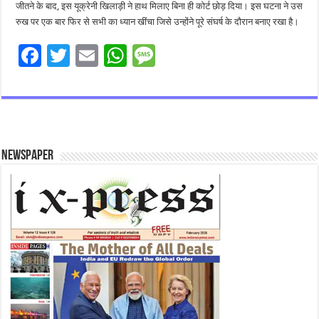
जीतने के बाद, इस यूक्रेनी खिलाड़ी ने हाथ मिलाए बिना ही कोर्ट छोड़ दिया। इस घटना ने उस
रुख पर एक बार फिर से सभी का ध्यान खींचा जिसे उन्होंने पूरे संघर्ष के दौरान बनाए रखा है।
F
T
E
W
M
ac
wi
m
h
es
e
tt
ai
at
sa
b
er
l
sA
g
o
p
e
Newspaper
o
p
k