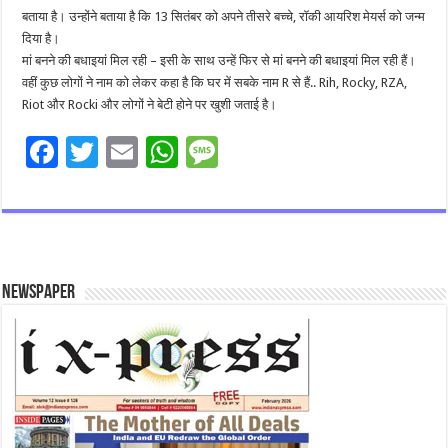
बताया है। उन्होंने बताया है कि 13 सितंबर को अपने तीसरे बच्चे, रॉकी आयरिश मेयर्स को जन्म
दिया है।
मां बनने की बधाइयां मिल रही – इसी के साथ उन्हें फिर से मां बनने की बधाइयां मिल रही हैं।
वहीं कुछ लोगों ने नाम को लेकर कहा है कि घर में सबके नाम R से हैं.. Rih, Rocky, RZA,
Riot और Rocki और लोगों ने बेटी होने पर खुशी जताई है।
F
T
E
W
M
ac
wi
m
h
es
e
tt
ai
at
sa
b
er
l
sA
g
o
p
e
Newspaper
o
p
k