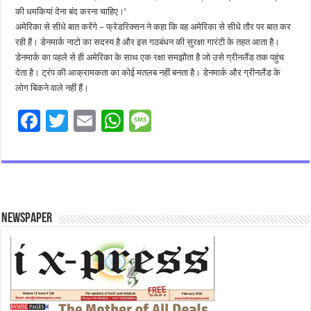
की धमकियां देना बंद करना चाहिए।’
अमेरिका से सीधे बात करेंगे – फ्रेडरिक्सन ने कहा कि वह अमेरिका से सीधे तौर पर बात कर
रही हैं। डेनमार्क नाटो का सदस्य है और इस गठबंधन की सुरक्षा गारंटी के तहत आता है।
डेनमार्क का पहले से ही अमेरिका के साथ एक रक्षा समझौता है जो उसे ग्रीनलैंड तक पहुंच
देता है। ट्रंप की आक्रामकता का कोई मतलब नहीं बनता है। डेनमार्क और ग्रीनलैंड के
लोग बिकने वाले नहीं हैं।
F
T
E
W
M
ac
wi
m
h
es
e
tt
ai
at
sa
b
er
l
sA
g
o
p
e
Newspaper
o
p
k