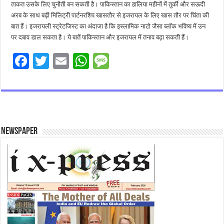
ताकत उसके लिए चुनौती बन सकती है। पाकिस्तान का हालिया महीनों में तुर्की और सऊदी
अरब के साथ बढ़ी मिलिट्री पार्टनरशिप खासतौर से इजरायल के लिए खास तौर पर चिंता की
बात हैं। इजरायली स्ट्रेटजिस्ट का अंदाजा है कि इस्लामिक नाटो जैसा ब्लॉक भविष्य में उन
पर दबाव डाल सकता है। ये बातें पाकिस्तान और इजरायल में तनाव बढ़ा सकती हैं।
F
T
E
W
M
ac
wi
m
h
es
e
tt
ai
at
sa
b
er
l
sA
g
o
p
e
Newspaper
o
p
k