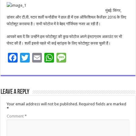
मुंबई: सिंगर,
डांसर और टी.वी. स्टार शर्ली फर्नांडीस ने हाल ही में एक ऑफिशियल कैलेंडर 2016 के लिए
फोटोशूट करवाया है। सभी फोटोज में वे बेहद गॉर्जियस नजर आ रही हैं।
आपको बता दें कि उन्होंने इस फोटोशूट की कुछ फोटोज अपने इंस्टाग्राम अकाउंट पर भी
पोस्ट की हैं। शर्ली इससे पहले भी कई ब्रांड्स के लिए फोटोशूट करवा चुकी हैं।
F
T
E
W
M
ac
wi
m
h
es
e
tt
ai
at
sa
b
er
l
sA
g
Leave a Reply
o
p
e
o
p
Your email address will not be published.
Required fields are marked
*
k
Comment
*