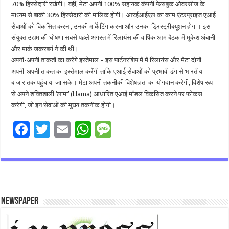
70% हिस्सेदारी रखेगी। वहीं, मेटा अपनी 100% सहायक कंपनी फेसबुक ओवरसीज के
माध्‍यम से बाकी 30% हिस्सेदारी की मालिक होगी। आरईआईएल का काम एंटरप्राइज एआई
सेवाओं को विकसित करना, उनकी मार्केटिंग करना और उनका ड्रिस्‍ट्रीबयूशन होगा। इस
संयुक्त उद्यम की घोषणा सबसे पहले अगस्त में रिलायंस की वार्षिक आम बैठक में मुकेश अंबानी
और मार्क जकरबर्ग ने की थी।
अपनी-अपनी ताकतों का करेंगे इस्‍तेमाल – इस पार्टनरशिप में में रिलायंस और मेटा दोनों
अपनी-अपनी ताकत का इस्‍तेमाल करेंगी ताकि एआई सेवाओं को प्रभावी ढंग से भारतीय
बाजार तक पहुंचाया जा सके। मेटा अपनी तकनीकी विशेषज्ञता का योगदान करेगी, विशेष रूप
से अपने शक्तिशाली ‘लामा’ (Llama) आधारित एआई मॉडल विकसित करने पर फोकस
करेगी, जो इन सेवाओं की मुख्य तकनीक होगी।
F
T
E
W
M
ac
wi
m
h
es
e
tt
ai
at
sa
b
er
l
sA
g
o
p
e
Newspaper
o
p
k