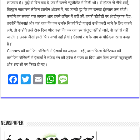
लाजवाब है। मुझे वो दिन याद है, जब मैं उनसे न्यूजीलैंड में मिली थी। वो होटल से नीचे आईं,
बिल्कुल साधारण लेकिन शालीन अंदाज में, यह जानते हुए कि हम उनका इंतजार कर रहे हैं।
उन्होंने हम सबको गले लगाया और हमसे तमिल में बातें कीं, हमारी डीवीडी पर ऑटोग्राफ दिए,
तस्वीरें खिंचवाईं और यहां तक कि जब उनके सिक्योरिटी गार्ड्स उन्हें जल्दी जाने के लिए कहने
लगे, तो उन्होंने उन्हें रोक दिया और कहा कि जब तक हम संतुष्ट नहीं हो जाते, वो वहां से नहीं
जाएंगी। उनके जैसी हस्ती फिर कभी नहीं होगी। ऐश्वर्या राय के नाम के पीछे एक खास वजह
है।’
Cannes की क्लोजिंग सेरिमनी में ऐश्वर्या का अंदाज – वहीं, कान फिल्म फेस्टिवल की
क्लोजिंग सेरिमनी में ऐश्वर्या ने सफेद रंग की ड्रेस में गजब ढा दिया और फैंस उनकी खूबसूरती
और अदाओं पर फिदा हो गए।
F
T
E
W
M
ac
wi
m
h
es
e
tt
ai
at
sa
b
er
l
sA
g
o
p
e
Newspaper
o
p
k