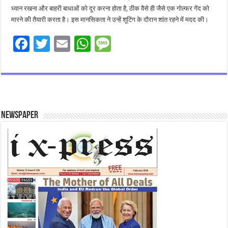
ध्यान रखना और बाहरी बाधाओं को दूर करना होता है, ठीक वैसे ही जैसे एक गोल्फर गेंद को
मारने की तैयारी करता है। इस मानसिकता ने उन्हें शूटिंग के दौरान शांत रहने में मदद की।
F
T
E
W
M
ac
wi
m
h
es
e
tt
ai
at
sa
b
er
l
sA
g
o
p
e
Newspaper
o
p
k