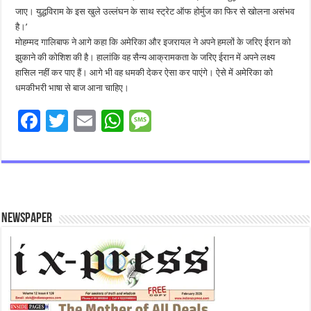
जाए। युद्धविराम के इस खुले उल्लंघन के साथ स्ट्रेट ऑफ होर्मुज का फिर से खोलना असंभव
है।’
मोहम्मद गालिबाफ ने आगे कहा कि अमेरिका और इजरायल ने अपने हमलों के जरिए ईरान को
झुकाने की कोशिश की है। हालांकि वह सैन्य आक्रामकता के जरिए ईरान में अपने लक्ष्य
हासिल नहीं कर पाए हैं। आगे भी वह धमकी देकर ऐसा कर पाएंगे। ऐसे में अमेरिका को
धमकीभरी भाषा से बाज आना चाहिए।
F
T
E
W
M
ac
wi
m
h
es
e
tt
ai
at
sa
b
er
l
sA
g
o
p
e
Newspaper
o
p
k