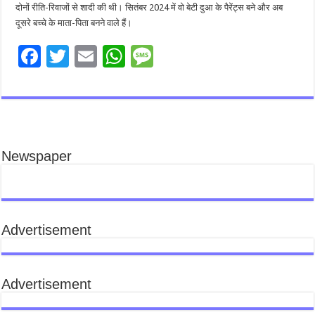
दोनों रीति-रिवाजों से शादी की थी। सितंबर 2024 में वो बेटी दुआ के पैरेंट्स बने और अब
दूसरे बच्चे के माता-पिता बनने वाले हैं।
F
T
E
W
M
ac
wi
m
h
es
e
tt
ai
at
sa
b
er
l
sA
g
o
p
e
Newspaper
o
p
k
Advertisement
Advertisement