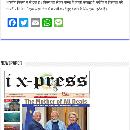
भारतीय फिल्मों में से एक है। फिल्म को लेकर फैन्स में काफी उत्साह है, क्योंकि वे प्रियंका को
भारतीय सिनेमा में एक अहम रोल में वापसी करते हुए देखने के लिए एक्साइटेड हैं।
F
T
E
W
M
ac
wi
m
h
es
e
tt
ai
at
sa
b
er
l
sA
g
o
p
e
Newspaper
o
p
k