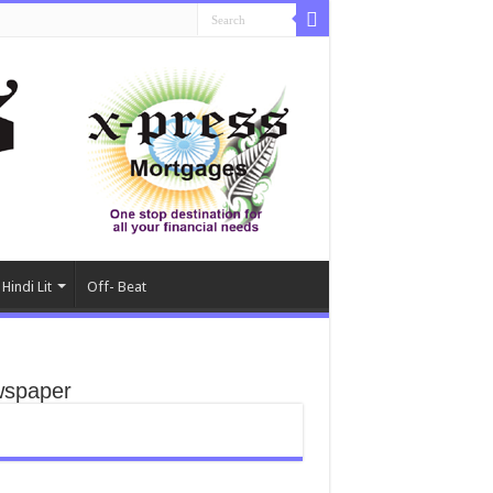
Hindi Lit
Off- Beat
spaper