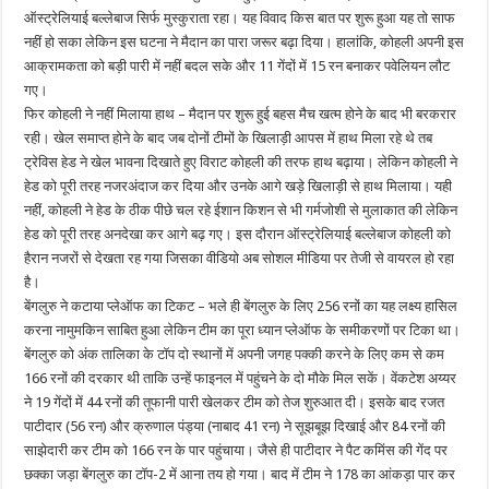
ऑस्ट्रेलियाई बल्लेबाज सिर्फ मुस्कुराता रहा। यह विवाद किस बात पर शुरू हुआ यह तो साफ
नहीं हो सका लेकिन इस घटना ने मैदान का पारा जरूर बढ़ा दिया। हालांकि, कोहली अपनी इस
आक्रामकता को बड़ी पारी में नहीं बदल सके और 11 गेंदों में 15 रन बनाकर पवेलियन लौट
गए।
फिर कोहली ने नहीं मिलाया हाथ – मैदान पर शुरू हुई बहस मैच खत्म होने के बाद भी बरकरार
रही। खेल समाप्त होने के बाद जब दोनों टीमों के खिलाड़ी आपस में हाथ मिला रहे थे तब
ट्रेविस हेड ने खेल भावना दिखाते हुए विराट कोहली की तरफ हाथ बढ़ाया। लेकिन कोहली ने
हेड को पूरी तरह नजरअंदाज कर दिया और उनके आगे खड़े खिलाड़ी से हाथ मिलाया। यही
नहीं, कोहली ने हेड के ठीक पीछे चल रहे ईशान किशन से भी गर्मजोशी से मुलाकात की लेकिन
हेड को पूरी तरह अनदेखा कर आगे बढ़ गए। इस दौरान ऑस्ट्रेलियाई बल्लेबाज कोहली को
हैरान नजरों से देखता रह गया जिसका वीडियो अब सोशल मीडिया पर तेजी से वायरल हो रहा
है।
बेंगलुरु ने कटाया प्लेऑफ का टिकट – भले ही बेंगलुरु के लिए 256 रनों का यह लक्ष्य हासिल
करना नामुमकिन साबित हुआ लेकिन टीम का पूरा ध्यान प्लेऑफ के समीकरणों पर टिका था।
बेंगलुरु को अंक तालिका के टॉप दो स्थानों में अपनी जगह पक्की करने के लिए कम से कम
166 रनों की दरकार थी ताकि उन्हें फाइनल में पहुंचने के दो मौके मिल सकें। वेंकटेश अय्यर
ने 19 गेंदों में 44 रनों की तूफानी पारी खेलकर टीम को तेज शुरुआत दी। इसके बाद रजत
पाटीदार (56 रन) और क्रुणाल पंड्या (नाबाद 41 रन) ने सूझबूझ दिखाई और 84 रनों की
साझेदारी कर टीम को 166 रन के पार पहुंचाया। जैसे ही पाटीदार ने पैट कमिंस की गेंद पर
छक्का जड़ा बेंगलुरु का टॉप-2 में आना तय हो गया। बाद में टीम ने 178 का आंकड़ा पार कर