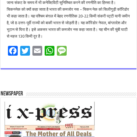
जाना संकट के समय में भी कनेक्टिविटी सुनिश्चित करने की रणनीति का हिस्सा है।
चिकननेक को क्यों कहा जाता है भारत की कमजोर नस – चिकन नेक को सिलीगुड़ी कॉरिडोर
भी कहा जाता है। यह पश्चिम बंगाल में बेहद रणनीतिक 20-22 किमी संकरी पट्टी यानी जमीन
है, जो 8 उत्तर-पूर्वी राज्यों को बाकी भारत से जोड़ती है। यह कॉरिडोर नेपाल, बांग्लादेश और
भूटान से घिरा है। इसे अकसर भारत की कमजोर नस कहा जाता है। यह चीन की चुंबी घाटी
से महज 130 किमी दूर है।
F
T
E
W
M
ac
wi
m
h
es
e
tt
ai
at
sa
b
er
l
sA
g
o
p
e
Newspaper
o
p
k