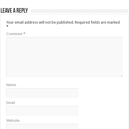
b
er
l
sA
g
Leave a Reply
o
p
e
o
p
Your email address will not be published.
Required fields are marked
*
k
Comment
*
Name
Email
Website