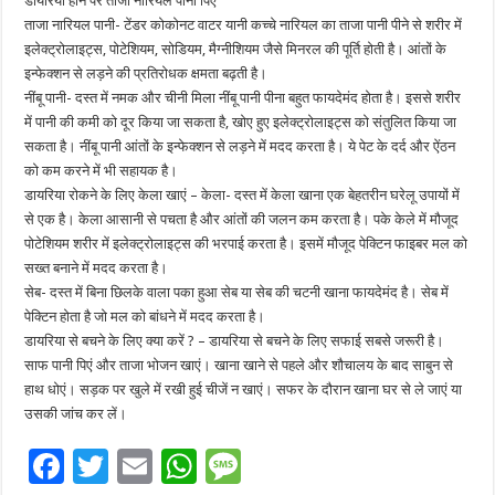
डायरिया होने पर ताजा नारियल पानी पिएं
ताजा नारियल पानी- टेंडर कोकोनट वाटर यानी कच्चे नारियल का ताजा पानी पीने से शरीर में
इलेक्ट्रोलाइट्स, पोटेशियम, सोडियम, मैग्नीशियम जैसे मिनरल की पूर्ति होती है। आंतों के
इन्फेक्शन से लड़ने की प्रतिरोधक क्षमता बढ़ती है।
नींबू पानी- दस्त में नमक और चीनी मिला नींबू पानी पीना बहुत फायदेमंद होता है। इससे शरीर
में पानी की कमी को दूर किया जा सकता है, खोए हुए इलेक्ट्रोलाइट्स को संतुलित किया जा
सकता है। नींबू पानी आंतों के इन्फेक्शन से लड़ने में मदद करता है। ये पेट के दर्द और ऐंठन
को कम करने में भी सहायक है।
डायरिया रोकने के लिए केला खाएं – केला- दस्त में केला खाना एक बेहतरीन घरेलू उपायों में
से एक है। केला आसानी से पचता है और आंतों की जलन कम करता है। पके केले में मौजूद
पोटेशियम शरीर में इलेक्ट्रोलाइट्स की भरपाई करता है। इसमें मौजूद पेक्टिन फाइबर मल को
सख्त बनाने में मदद करता है।
सेब- दस्त में बिना छिलके वाला पका हुआ सेब या सेब की चटनी खाना फायदेमंद है। सेब में
पेक्टिन होता है जो मल को बांधने में मदद करता है।
डायरिया से बचने के लिए क्या करें ? – डायरिया से बचने के लिए सफाई सबसे जरूरी है।
साफ पानी पिएं और ताजा भोजन खाएं। खाना खाने से पहले और शौचालय के बाद साबुन से
हाथ धोएं। सड़क पर खुले में रखी हुई चीजें न खाएं। सफर के दौरान खाना घर से ले जाएं या
उसकी जांच कर लें।
F
T
E
W
M