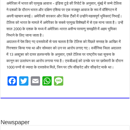
अमेरिका में भारत की प्रमुख आवाज – इंडिया टुडे की रिपोर्ट के अनुसार, मुंबई में जन्मे टेलिस
ने दशकों के दौरान भारत और दक्षिण एशिया पर एक मजबूत आवाज के रूप में वॉशिंगटन में
अपनी पहचान बनाई। अमेरिकी सरकार और थिंक टैंकों में उन्होंने महत्वपूर्ण भूमिकाएं निभाईं।
टेलिस को भारत के मामले में अमेरिका के सबसे प्रमुख विशेषज्ञों में से एक माना जाता है। उन्हें
साल 2000 के दशक के मध्य में अमेरिका-भारत असैन्य परमाणु समझौते में अहम भूमिका
निभाने के लिए जाना जाता है।
अदालत में पेश किए गए दस्तावेजों से पता चलता है कि टेलिस को पिछले सप्ताह के आखिर में
गिरफ्तार किया गया था और सोमवार को उन पर आरोप लगाए गए। वर्जीनिया जिला अदालत
में 13 अक्टूबर को दायर हलफनाफे के अनुसार, एश्ले टेलिस पर राष्ट्रीय रक्षा सूचना के
कानून का उल्लंघन का आरोप लगाया गया है। एफबीआई को उनके घर पर छापेमारी के दौरान
1000 पन्नों से ज्यादा के दस्तावेज मिले, जिन पर टॉप सीक्रेट और सीक्रेट मार्क था।
F
T
E
W
M
ac
wi
m
h
es
e
tt
ai
at
sa
b
er
l
sA
g
o
p
e
Newspaper
o
p