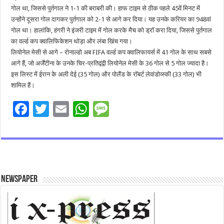
गोल था, जिससे पुर्तगाल ने 1-1 की बराबरी की। हाफ टाइम से ठीक पहले 45वें मिनट में
उन्होंने दूसरा गोल दागकर पुर्तगाल को 2-1 से आगे कर दिया। यह उनके करियर का 948वां
गोल था। हालांकि, हंगरी ने इंजरी टाइम में गोल करके मैच को ड्रॉ करा दिया, जिससे पुर्तगाल
का वर्ल्ड कप क्वालिफिकेशन थोड़ा और लंबा खिंच गया।
लियोनेल मेसी से आगे – रोनाल्डो अब FIFA वर्ल्ड कप क्वालिफायर्स में 41 गोल के साथ सबसे
आगे हैं, जो अर्जेंटीना के उनके चिर-प्रतिद्वंद्वी लियोनेल मेसी के 36 गोल से 5 गोल ज्यादा है।
इस लिस्ट में ईरान के अली देई (35 गोल) और पोलैंड के रॉबर्ट लेवांडोव्स्की (33 गोल) भी
शामिल हैं।
F
T
E
W
M
ac
wi
m
h
es
e
tt
ai
at
sa
b
er
l
sA
g
o
p
e
Newspaper
o
p
k