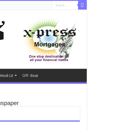
Hindi Lit
Off- Beat
spaper