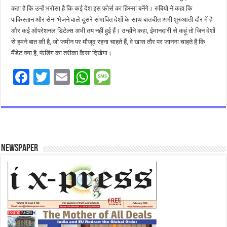
कहा है कि उन्हें भरोसा है कि कई देश इस फोर्स का हिस्सा बनेंगे। रुबियो ने कहा कि
पाकिस्तान और सेना भेजने वाले दूसरे संभावित देशों के साथ बातचीत अभी शुरुआती दौर में है
और कई ऑपरेशनल डिटेल्स अभी तय नहीं हुई हैं। उन्होंने कहा, ईमानदारी से कहूं तो जिन देशों
से हमने बात की है, जो जमीन पर मौजूद रहना चाहते हैं, वे खास तौर पर जानना चाहते हैं कि
मैंडेट क्या है, फंडिंग का तरीका कैसा दिखेगा।
F
T
E
W
M
ac
wi
m
h
es
e
tt
ai
at
sa
b
er
l
sA
g
o
p
e
Newspaper
o
p
k