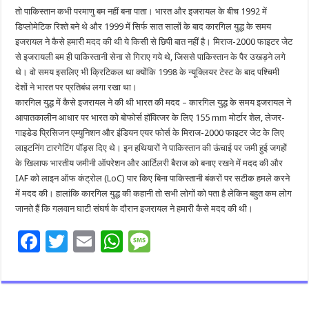
तो पाकिस्तान कभी परमाणु बम नहीं बना पाता। भारत और इजरायल के बीच 1992 में
डिप्लोमेटिक रिश्ते बने थे और 1999 में सिर्फ सात सालों के बाद कारगिल युद्ध के समय
इजरायल ने कैसे हमारी मदद की थी ये किसी से छिपी बात नहीं है। मिराज-2000 फाइटर जेट
से इजरायली बम ही पाकिस्तानी सेना से गिराए गये थे, जिससे पाकिस्तान के पैर उखड़ने लगे
थे। वो समय इसलिए भी क्रिटिकल था क्योंकि 1998 के न्यूक्लियर टेस्ट के बाद पश्चिमी
देशों ने भारत पर प्रतिबंध लगा रखा था।
कारगिल युद्ध में कैसे इजरायल ने की थी भारत की मदद – कारगिल युद्ध के समय इजरायल ने
आपातकालीन आधार पर भारत को बोफोर्स हॉवित्जर के लिए 155 mm मोर्टार शेल, लेजर-
गाइडेड प्रिसिजन एम्युनिशन और इंडियन एयर फोर्स के मिराज-2000 फाइटर जेट के लिए
लाइटनिंग टारगेटिंग पॉड्स दिए थे। इन हथियारों ने पाकिस्तान की ऊंचाई पर जमी हुई जगहों
के खिलाफ भारतीय जमीनी ऑपरेशन और आर्टिलरी बैराज को बनाए रखने में मदद की और
IAF को लाइन ऑफ कंट्रोल (LoC) पार किए बिना पाकिस्तानी बंकरों पर सटीक हमले करने
में मदद की। हालांकि कारगिल युद्ध की कहानी तो सभी लोगों को पता है लेकिन बहुत कम लोग
जानते हैं कि गलवान घाटी संघर्ष के दौरान इजरायल ने हमारी कैसे मदद की थी।
F
T
E
W
M
ac
wi
m
h
es
e
tt
ai
at
sa
b
er
l
sA
g