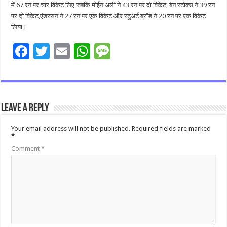
में 67 रन पर चार विकेट लिए जबकि मोईन अली ने 43 रन पर दो विकेट, बेन स्टोक्स ने 39 रन
पर दो विकेट,एंडरसन ने 27 रन पर एक विकेट और स्टुअर्ट ब्रॉड ने 20 रन पर एक विकेट
लिया।
F
T
E
W
M
ac
wi
m
h
es
e
tt
ai
at
sa
b
er
l
sA
g
Leave a Reply
o
p
e
o
p
Your email address will not be published.
Required fields are marked
*
k
Comment
*