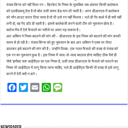
पंजाब किंग्स को नहीं मिला रन – क्रिकेट के नियम के मुताबिक जब अंपायर किसी बल्लेबाज
को एलबीडब्ल्यू देता है तो बॉल उसी समय डेड मान ली जाती है। अगर डीआरएस में बल्लेबाज
को नॉन आउट करार दिया जाता है तो भी उसे रन नहीं मिलता। भले ही गेंद बल्ले में ही क्यों नहीं
लगी हो, वह गेंद डॉट ही रहती है। इससे बल्लेबाजी करने वाली टीम को नुकसान होता है।
क्लोज मैच में ऐसे फैसलों का नतीजे पर असर पड़ सकता है।
आर अश्विन ने नियम बदलने की मांग की – डीआरएस के इस नियम को बदलने की मांग काफी
समय से हो रही है। पंजाब किंग्स को हुए नुकसान के बाद आर अश्विन ने एक्स पर पोस्ट
डालकर इसे बदलने की मांग की है। उन्होंने लिखा- एक गलत फैसले की वजह से पंजाब को
एक रन का नुकसान हुआ है। इस नियम में जल्द-से-जल्द बदलाव होना चाहिए! ठीक वैसे ही
जैसे ‘इम्पैक्ट सब’ आईपीएल का एक नियम है, उसी तरह डीआरएस के फैसले को पलटने का
नियम भी आईपीएल में लागू किया जाना चाहिए, भले ही आईपीएल किसी भी वजह से इसे लागू
करने में देरी क्यों न करे।
F
T
E
W
M
ac
wi
m
h
es
e
tt
ai
at
sa
b
er
l
sA
g
o
p
e
Newspaper