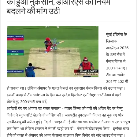
को हुआ नुकसान, डीआरएस का नियम
बदलने की मांग उठी
मुंबई इंडियंस के
खिलाफ
आईपीएल 2026
के 58वें मैच में
पंजाब किंग्स ने
200 रन बनाए।
टीम का स्कोर
201 या 202 भी
हो सकता था। लेकिन अंपायर के गलत फैसले का नुकसान पंजाब किंग्स को उठाना पड़ा।
इसकी वजह से टीम धर्मशाला के हिमाचल प्रदेश क्रिकेट एसोसिएशन स्टेडियम में पहले
खेलते हुए 200 रन ही बना पाई।
आखिरी गेंद पर अंपायर का गलत फैसला – पंजाब किंग्स की पारी की अंतिम गेंद पर विष्णु
विनोद ने स्कूप शॉर्ट खेलने की कोशिश की। जसप्रीत बुमराह की गेंद पर वह चूक गए और
एलबीडब्ल्यू की अपील हुई। गेंद लेग साइड में गई और तब तक बल्लेबाज ने लगभग एक रन पूरा
कर लिया था लेकिन अंपायर ने उंगली खड़ी कर दी। पंजाब ने डीआरएस लिया। इम्पैक्ट बाहर
होने की वजह से अंपायर को अपना फैसला बदलकर विष्णु विनोद को नॉट आउट देना पड़ा।