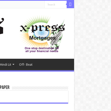
Hindi Lit
Off- Beat
paper