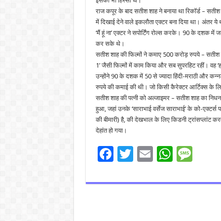
इसका भी हिस्सा थे।
राज कपूर के बाद सतीश शाह ने बनाया था रिकॉर्ड – सतीश शाह
में दिखाई देने वाले इकलौता एक्टर बना दिया था। अंतर य
‘मैं हूं ना’ एक्टर ने सपोर्टिंग रोल्स करके। 90 के दशक
कर सके थे।
सतीश शाह की फिल्मों ने कमाए 500 करोड़ रुपये – सतीश शा
1’ जैसी फिल्मों में काम किया और सब सुपरहिट रहीं। वह
उन्होंने 90 के दशक में 50 से ज्यादा हिंदी-मराठी और कन्
रुपये की कमाई की थी। जो किसी कैरेक्टर आर्टिक्स के लिए
सतीश शाह की पत्नी को अल्जाइमर – सतीश शाह का निधन 
हुआ, जहां उनके ‘साराभाई वर्सेज साराभाई’ के को-एक्टर्स पह
की बीमारी) है, की देखभाल के लिए किडनी ट्रांसप्लांट
देहांत हो गया।
F
T
E
W
M
ac
wi
m
h
es
e
tt
ai
at
sa
b
er
l
sA
g
o
p
e