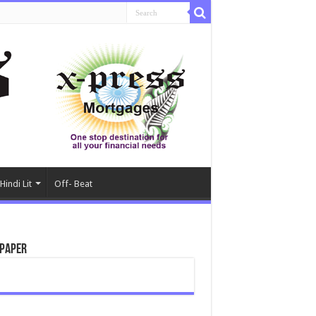
Hindi Lit
Off- Beat
paper