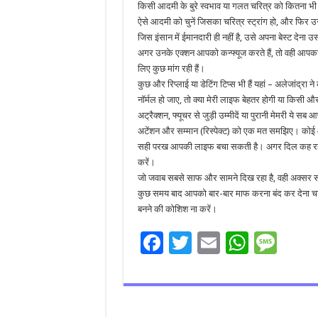
किसी आदमी के बुरे स्वभाव या गलत चरित्र को कितना भी
ऐसे आदमी को चुनें जिसका चरित्र स्ट्रांग हो, और फिर उ
जिस इंसान में ईमानदारी ही नहीं है, उसे अपना बेस्ट देन
अगर उनके एक्शन आपको कन्फ्यूज करते हैं, तो वही आप
लिए कुछ मांग रही हैं।
कुछ और रिप्लाई या डेटिंग टिप्स भी हैं यहां – अलेजांद्र
नॉर्मल हो जाए, तो क्या मेरी लाइफ बेहतर होगी या किसी औ
अट्रैक्शन, फ्यूचर से जुड़ी उम्मीदें या पुरानी मेमरी ये
अटेंशन और सम्मान (रिस्पेक्ट) को एक मत समझिए। को
सही परख आपकी लाइफ बचा सकती है। अगर दिल कह रहा है क
करें।
जो जवाब सबसे साफ और सामने दिख रहा है, वही अक्सर 
कुछ समय बाद आपको बार-बार माफ करना बंद कर देना चाहि
बनने की कोशिश ना करें।
F
T
E
W
M
ac
wi
m
h
es
e
tt
ai
at
sa
b
er
l
sA
g