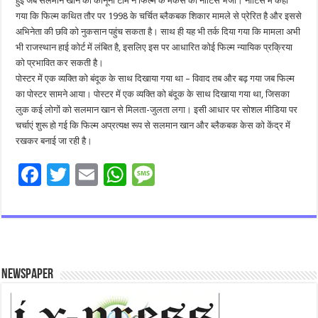
हुई जब सलमान खान की कानूनी टीम ने फिल्म के मेकर्स को नोटिस भेजा। नोटिस में कहा
गया कि फिल्म कथित तौर पर 1998 के चर्चित ब्लैकबक शिकार मामले से प्रेरित है और इससे
अभिनेता की छवि को नुकसान पहुंच सकता है। साथ ही यह भी तर्क दिया गया कि मामला अभी
भी राजस्थान हाई कोर्ट में लंबित है, इसलिए इस पर आधारित कोई फिल्म न्यायिक प्रक्रिया
को प्रभावित कर सकती है।
पोस्टर में एक व्यक्ति को बंदूक के साथ दिखाया गया था – विवाद तब और बढ़ गया जब फिल्म
का पोस्टर सामने आया। पोस्टर में एक व्यक्ति को बंदूक के साथ दिखाया गया था, जिसका
लुक कई लोगों को सलमान खान से मिलता-जुलता लगा। इसी आधार पर सोशल मीडिया पर
चर्चाएं शुरू हो गई कि फिल्म अप्रत्यक्ष रूप से सलमान खान और ब्लैकबक केस को केंद्र में
रखकर बनाई जा रही है।
F
T
E
W
M
ac
wi
m
h
es
e
tt
ai
at
sa
b
er
l
sA
g
o
p
e
Newspaper
o
p
k