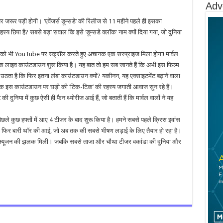
Adv
 पर जरूर पड़ी होगी। ‘एवेंजर्स डूम्‍सडे’ की रिलीज से 11 महीने पहले ही इसका
य छ‍िपा है? सबसे बड़ा सवाल कि इसे ‘डूम्‍सडे क्‍लॉक’ नाम क्‍यों दिया गया, जो दुनिया
 आपको भी YouTube पर स्क्रॉल करते हुए अचानक एक सरप्राइज मिला होगा! मार्वल
िए एक लाइव काउंटडाउन शुरू किया है। यह बात तो हम सब जानते हैं कि अभी इस फिल्‍म
वाल उठता है कि फिर इतना लंबा काउंटडाउन क्‍यों? यकीनन, यह एक्साइटमेंट बढ़ाने वाला
क इस काउंटडाउन पर घड़ी की ‘टिक-टिक’ की रहस्‍य जगाती आवाज सुन रहे हैं।
 दुनिया में कुछ ऐसी ही फैन थ्‍योरीज आई हैं, जो बताती हैं कि मार्वल वालों ने यह
छले कुछ हफ्तों में आए 4 टीजर के बाद शुरू किया है। हमने सबसे पहले क्रिस इवांस
ेखा। फिर बारी थॉर की आई, जो अब तक की सबसे भीषण लड़ाई के लिए तैयार हो रहा है।
 फ्यूजन की झलक मिली। जबकि सबसे ताजा और चौथा टीजर वकांडा की दुनिया और