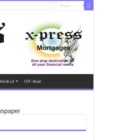
Hindi Lit
Off- Beat
spaper