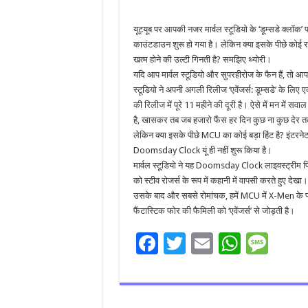
यूट्यूब पर आपकी नजर मार्वल स्‍टूडियो के ‘डूम्‍सडे क्‍लॉक’
काउंटडाउन शुरू हो गया है। लेकिन क्‍या इसके पीछे कोई रहस्‍
खत्‍म होने की उल्‍टी गिनती है? समझ‍िए थ्‍योरी।
यदि आप मार्वल स्‍टूडियो और सुपरहीरोज के फैन हैं, तो
स्‍टूडियो ने अपनी अगली रिलीज ‘एवेंजर्स: डूम्सडे’ के ल
की रिलीज में पूरे 11 महीने की दूरी है। ऐसे में मन में स
है, खासकर तब जब हजारो फैंस हर दिन कुछ ना कुछ देर त
लेकिन क्‍या इसके पीछे MCU का कोई बड़ा हिंट है? इंटरनेट की
Doomsday Clock यूं ही नहीं शुरू किया है।
मार्वल स्‍टूडियो ने यह Doomsday Clock लाइवस्ट्रीम पि
को स्टीव रोजर्स के रूप में कहानी में वापसी करते हुए द
उसके बाद और सबसे रोमांचक, हमें MCU में X-Men के
फैंटास्‍ट‍िक फोर की फैमिली को ‘एवेंजर्स’ से जोड़ती है।
F
T
E
W
M
ac
wi
m
h
es
e
tt
ai
at
sa