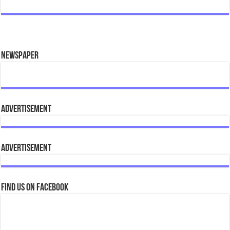
e
tt
ai
at
sa
b
er
l
sA
g
o
p
e
Newspaper
o
p
k
Advertisement
Advertisement
Find us on Facebook