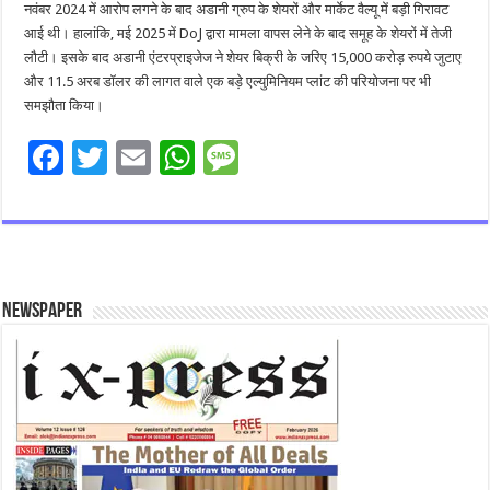
नवंबर 2024 में आरोप लगने के बाद अडानी ग्रुप के शेयरों और मार्केट वैल्यू में बड़ी गिरावट
आई थी। हालांकि, मई 2025 में DoJ द्वारा मामला वापस लेने के बाद समूह के शेयरों में तेजी
लौटी। इसके बाद अडानी एंटरप्राइजेज ने शेयर बिक्री के जरिए 15,000 करोड़ रुपये जुटाए
और 11.5 अरब डॉलर की लागत वाले एक बड़े एल्युमिनियम प्लांट की परियोजना पर भी
समझौता किया।
F
T
E
W
M
ac
wi
m
h
es
e
tt
ai
at
sa
b
er
l
sA
g
o
p
e
Newspaper
o
p
k