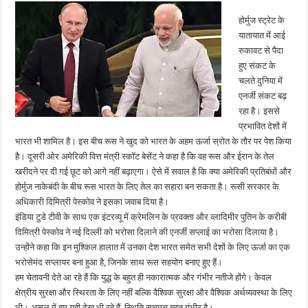
होर्मुज स्ट्रेट के
यातायात में आई
रुकावट से पैदा
हुए संकट के
चलते दुनिया में
एनर्जी संकट बढ़
रहा है। इससे
प्रभावित देशों में
भारत भी शामिल है। इस बीच रूस ने खुद को भारत के अहम ऊर्जा स्रोत के तौर पर पेश किया
है। दूसरी ओर अमेरिकी वित्त मंत्री स्कॉट बेसेंट ने कहा है कि वह रूस और ईरान के तेल
खरीदने पर दी गई छूट को आगे नहीं बढ़ाएगा। ऐसे में सवाल है कि क्या अमेरिकी प्रतिबंधों और
होर्मुज नाकेबंदी के बीच रूस भारत के लिए तेल का सहारा बन सकता है। रूसी सरकार के
अधिकारी दिमित्री पेस्कोव ने इसका जवाब दिया है।
इंडिया टुडे टीवी के साथ एक इंटरव्यू में क्रेमलिन के प्रवक्ता और व्लादिमीर पुतिन के करीबी
दिमित्री पेस्कोव ने नई दिल्ली को भरोसा दिलाने की एनर्जी सप्लाई का भरोसा दिलाया है।
उन्होंने कहा कि इन मुश्किल हालात में उनका देश भारत समेत सभी देशों के लिए ऊर्जा का एक
भरोसेमंद सप्लायर बना हुआ है, जिनके साथ रूस सहयोग बनाए हुए हैं।
हम चेतावनी देते आ रहे हैं कि युद्ध के बहुत ही नकारात्मक और गंभीर नतीजे होंगे। केवल
क्षेत्रीय सुरक्षा और स्थिरता के लिए नहीं बल्कि वैश्विक सुरक्षा और वैश्विक अर्थव्यवस्था के लिए
भी। असल में हम यही देख भी रहे हैं. स्थिति सचमुच बहुत गंभीर है।