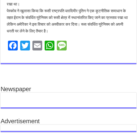
रखा था।
पेस्कोव ने खुलासा किया कि रूसी राष्ट्रपति व्लादिमीर पुतिन ने एक कूटनीतिक समाधान के
तहत ईरान के संवर्धित यूरेनियम को रूसी क्षेत्र में स्थानांतरित किए जाने का प्रस्ताव रखा था
लेकिन अमेरिका ने इस विचार को अस्वीकार कर दिया। रूस संवर्धित यूरेनियम को अपनी
धरती पर लेने के लिए तैयार है।
F
T
E
W
M
ac
wi
m
h
es
e
tt
ai
at
sa
b
er
l
sA
g
o
p
e
Newspaper
o
p
k
Advertisement