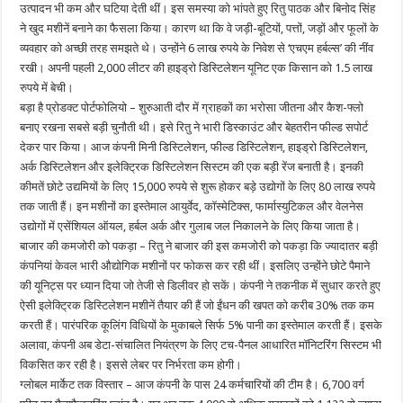
उत्पादन भी कम और घटिया देती थीं। इस समस्या को भांपते हुए रितु पाठक और बिनोद सिंह
ने खुद मशीनें बनाने का फैसला किया। कारण था कि वे जड़ी-बूटियों, पत्तों, जड़ों और फूलों के
व्यवहार को अच्छी तरह समझते थे। उन्होंने 6 लाख रुपये के निवेश से ‘एचएम हर्बल्स’ की नींव
रखी। अपनी पहली 2,000 लीटर की हाइड्रो डिस्टिलेशन यूनिट एक किसान को 1.5 लाख
रुपये में बेची।
बड़ा है प्रोडक्‍ट पोर्टफोलियो – शुरुआती दौर में ग्राहकों का भरोसा जीतना और कैश-फ्लो
बनाए रखना सबसे बड़ी चुनौती थी। इसे रितु ने भारी डिस्काउंट और बेहतरीन फील्ड सपोर्ट
देकर पार किया। आज कंपनी मिनी डिस्टिलेशन, फील्ड डिस्टिलेशन, हाइड्रो डिस्टिलेशन,
अर्क डिस्टिलेशन और इलेक्ट्रिक डिस्टिलेशन सिस्‍टम की एक बड़ी रेंज बनाती है। इनकी
कीमतें छोटे उद्यमियों के लिए 15,000 रुपये से शुरू होकर बड़े उद्योगों के लिए 80 लाख रुपये
तक जाती हैं। इन मशीनों का इस्‍तेमाल आयुर्वेद, कॉस्मेटिक्स, फार्मास्युटिकल और वेलनेस
उद्योगों में एसेंशियल ऑयल, हर्बल अर्क और गुलाब जल निकालने के लिए किया जाता है।
बाजार की कमजोरी को पकड़ा – रितु ने बाजार की इस कमजोरी को पकड़ा कि ज्यादातर बड़ी
कंपनियां केवल भारी औद्योगिक मशीनों पर फोकस कर रही थीं। इसलिए उन्होंने छोटे पैमाने
की यूनिट्स पर ध्‍यान दिया जो तेजी से डिलीवर हो सकें। कंपनी ने तकनीक में सुधार करते हुए
ऐसी इलेक्ट्रिक डिस्टिलेशन मशीनें तैयार की हैं जो ईंधन की खपत को करीब 30% तक कम
करती हैं। पारंपरिक कूलिंग विधियों के मुकाबले सिर्फ 5% पानी का इस्‍तेमाल करती हैं। इसके
अलावा, कंपनी अब डेटा-संचालित नियंत्रण के लिए टच-पैनल आधारित मॉनिटरिंग सिस्टम भी
विकसित कर रही है। इससे लेबर पर निर्भरता कम होगी।
ग्‍लोबल मार्केट तक विस्‍तार – आज कंपनी के पास 24 कर्मचारियों की टीम है। 6,700 वर्ग