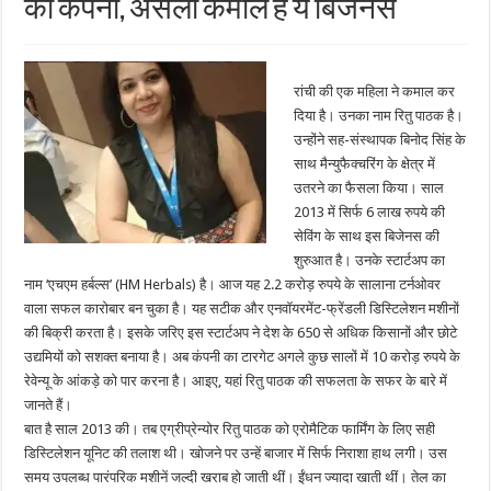
की कंपनी, असली कमाल है ये बिजनेस
रांची की एक महिला ने कमाल कर
दिया है। उनका नाम रितु पाठक है।
उन्‍होंने सह-संस्थापक बिनोद सिंह के
साथ मैन्युफैक्चरिंग के क्षेत्र में
उतरने का फैसला किया। साल
2013 में सिर्फ 6 लाख रुपये की
सेविंग के साथ इस बिजेनस की
शुरुआत है। उनके स्‍टार्टअप का
नाम ‘एचएम हर्बल्स’ (HM Herbals) है। आज यह 2.2 करोड़ रुपये के सालाना टर्नओवर
वाला सफल कारोबार बन चुका है। यह सटीक और एनवॉयरमेंट-फ्रेंडली डिस्टिलेशन मशीनों
की बिक्री करता है। इसके जरिए इस स्टार्टअप ने देश के 650 से अधिक किसानों और छोटे
उद्यमियों को सशक्त बनाया है। अब कंपनी का टारगेट अगले कुछ सालों में 10 करोड़ रुपये के
रेवेन्‍यू के आंकड़े को पार करना है। आइए, यहां रितु पाठक की सफलता के सफर के बारे में
जानते हैं।
बात है साल 2013 की। तब एग्रीप्रेन्‍योर रितु पाठक को एरोमैटिक फार्मिंग के लिए सही
डिस्टिलेशन यूनिट की तलाश थी। खोजने पर उन्हें बाजार में सिर्फ निराशा हाथ लगी। उस
समय उपलब्ध पारंपरिक मशीनें जल्दी खराब हो जाती थीं। ईंधन ज्यादा खाती थीं। तेल का