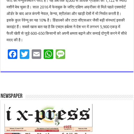
फीट का मैन्युफैक्चरिंग प्लांट है। यह अब तक 4,000 से अधिक ग्राहकों को 1,122 से ज्यादा
मशीनें बेच चुका है। साल 2016 में फेसबुक के जरिए दक्षिण अफ्रीका से मिले पहले एक्सपोर्ट
ऑर्डर के बाद आज कंपनी नेपाल, केन्या, श्रीलंका और खाड़ी देशों में भी निर्यात करती है।
इसके कुल रेवेन्‍यू का यह 10% है। हिंडाल्को और टाटा सीएसआर जैसी बड़ी संस्थाएं इसकी
क्‍लाइंट हैं। सबसे खास बात यह है कि एचएम हर्बल्स ने देश भर में लगभग 5,900 एकड़ में
फैली खेती से जुड़े 600-650 किसानों को अपनी क्षमता बढ़ाने और कमाई दोगुनी करने में सीधे
मदद की है।
F
T
E
W
M
ac
wi
m
h
es
e
tt
ai
at
sa
b
er
l
sA
g
o
p
e
Newspaper
o
p
k