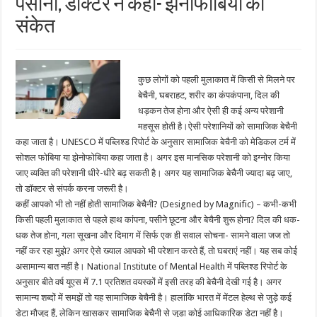
पसीना, डॉक्टर ने कहा- झेनोफोबिया का
संकेत
कुछ लोगों को पहली मुलाकात में किसी से मिलने पर
बेचैनी, घबराहट, शरीर का कंपकंपाना, दिल की
धड़कन तेज होना और ऐसी ही कई अन्य परेशानी
महसूस होती है।ऐसी परेशानियों को सामाजिक बेचैनी
कहा जाता है। UNESCO में पब्लिश्ड रिपोर्ट के अनुसार सामाजिक बेचैनी को मेडिकल टर्म में
सोशल फोबिया या झेनोफोबिया कहा जाता है। अगर इस मानसिक परेशानी को इग्नोर किया
जाए व्यक्ति की परेशानी धीरे-धीरे बढ़ सकती है। अगर यह सामाजिक बेचैनी ज्यादा बढ़ जाए,
तो डॉक्टर से संपर्क करना जरूरी है।
कहीं आपको भी तो नहीं होती सामाजिक बेचैनी? (Designed by Magnific) – कभी-कभी
किसी पहली मुलाकात से पहले हाथ कांपना, पसीने छूटना और बेचैनी शुरू होना? दिल की धक-
धक तेज होना, गला सूखना और दिमाग में सिर्फ एक ही सवाल सोचना- सामने वाला जज तो
नहीं कर रहा मुझे? अगर ऐसे ख्याल आपको भी परेशान करते हैं, तो घबराएं नहीं। यह सब कोई
असामान्य बात नहीं है। National Institute of Mental Health में पब्लिश्ड रिपोर्ट के
अनुसार बीते वर्ष यूएस में 7.1 प्रतिशत वयस्कों में इसी तरह की बेचैनी देखी गई है। अगर
सामान्य शब्दों में समझें तो यह सामाजिक बेचैनी है। हालांकि भारत में मेंटल हेल्थ से जुड़े कई
डेटा मौजूद हैं, लेकिन खासकर सामाजिक बेचैनी से जुड़ा कोई आधिकारिक डेटा नहीं है।