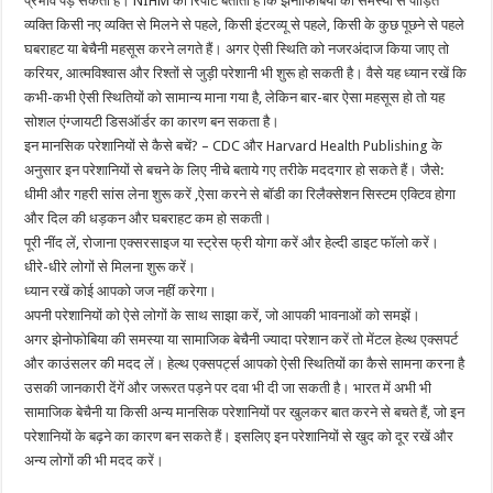
प्रभाव पड़ सकता है। NIHM की रिपोर्ट बताती है कि झेनोफिबिया की समस्या से पीड़ित
व्यक्ति किसी नए व्यक्ति से मिलने से पहले, किसी इंटरव्यू से पहले, किसी के कुछ पूछने से पहले
घबराहट या बेचैनी महसूस करने लगते हैं। अगर ऐसी स्थिति को नजरअंदाज किया जाए तो
करियर, आत्मविश्वास और रिश्तों से जुड़ी परेशानी भी शुरू हो सकती है। वैसे यह ध्यान रखें कि
कभी-कभी ऐसी स्थितियों को सामान्य माना गया है, लेकिन बार-बार ऐसा महसूस हो तो यह
सोशल एंग्जायटी डिसऑर्डर का कारण बन सकता है।
इन मानसिक परेशानियों से कैसे बचें? – CDC और Harvard Health Publishing के
अनुसार इन परेशानियों से बचने के लिए नीचे बताये गए तरीके मददगार हो सकते हैं। जैसे:
धीमी और गहरी सांस लेना शुरू करें ,ऐसा करने से बॉडी का रिलैक्सेशन सिस्टम एक्टिव होगा
और दिल की धड़कन और घबराहट कम हो सकती।
पूरी नींद लें, रोजाना एक्सरसाइज या स्ट्रेस फ्री योगा करें और हेल्दी डाइट फॉलो करें।
धीरे-धीरे लोगों से मिलना शुरू करें।
ध्यान रखें कोई आपको जज नहीं करेगा।
अपनी परेशानियों को ऐसे लोगों के साथ साझा करें, जो आपकी भावनाओं को समझें।
अगर झेनोफोबिया की समस्या या सामाजिक बेचैनी ज्यादा परेशान करें तो मेंटल हेल्थ एक्सपर्ट
और काउंसलर की मदद लें। हेल्थ एक्सपर्ट्स आपको ऐसी स्थितियों का कैसे सामना करना है
उसकी जानकारी देंगें और जरूरत पड़ने पर दवा भी दी जा सकती है। भारत में अभी भी
सामाजिक बेचैनी या किसी अन्य मानसिक परेशानियों पर खुलकर बात करने से बचते हैं, जो इन
परेशानियों के बढ़ने का कारण बन सकते हैं। इसलिए इन परेशानियों से खुद को दूर रखें और
अन्य लोगों की भी मदद करें।