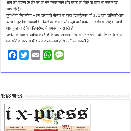
आगे की योजना के तौर पर वह नए फ्लेवर लाने और ब्रांड को जिले से बाहर भी फैलाने की
सोच रहे हैं।
युवाओं के लिए मौका – इस सरकारी योजना के तहत एंटरप्रेन्योर को 35% तक सब्सिडी और
ब्याज में छूट मिल सकती है। जिले के किसान और युवा उम्मीदवार मार्गदर्शन के लिए बागवानी
और फूड प्रोसेसिंग ड‍िपार्टमेंट से संपर्क कर सकते हैं।
अमोल की कहानी साबित करती है कि सही जानकारी, संस्थागत सहयोग और हिम्मत के साथ
एक छोटे से शहर से भी शानदार सफलता हासिल की जा सकती है।
F
T
E
W
M
ac
wi
m
h
es
e
tt
ai
at
sa
b
er
l
sA
g
o
p
e
Newspaper
o
p
k