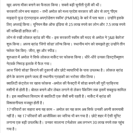
खुद अपना मौका बनाने का फैसला किया। सबसे बड़ी चुनौती पूंजी की थी।
सरकारी लोन बना सहारा – तभी अमोल को मध्य प्रदेश सरकार की ओर से लागू ‘पीएम
माइक्रो फूड एंटरप्राइज अपग्रेडेशन स्‍कीम’ (PMFME) के बारे में पता चला। उन्होंने इसके
लिए अप्लाई किया। यूनियन बैंक ऑफ इंडिया से 25 लाख रुपये का लोन और 7.5 लाख रुपये
की सब्सिडी हासिल की।
लोन से रखी लोकल ब्रांड की नींव – इस सरकारी स्‍कीम की मदद से अमोल ने ‘J&B बेवरेज’
शुरू किया। अपना ब्रांड ‘जिंगो सोडा’ लॉन्च किया। स्थानीय मांग को समझते हुए उन्होंने तीन
फ्लेवर पेश किए- जीरा, बूम और स्पीड।
शुरुआत में अमोल ने सिर्फ लोकल मार्केट पर फोकस किया। धीरे-धीरे उनका डिस्ट्रीब्यूशन
नेटवर्क निमाड़ इलाके में फैल गया।
आज ‘जिंगो सोडा’ किराने की दुकानों और छोटे व्यापारियों के पास उपलब्ध है। लोकल ब्रांड
होने के कारण इसने जल्द ही स्थानीय ग्राहकों का भरोसा जीत लिया।
क्‍वालिटी कंट्रोल पर खास फोकस -अमोल की फैक्ट्री में सोडा बनाने की पूरी प्रक्रिया
मशीनों से होती है। बोतल बनाने और लेबल लगाने से लेकर पैकेजिंग तक इसमें सबकुछ शामिल
है। इस व्यवस्थित सिस्टम से क्‍वालिटी एक जैसी बनी रहती है। मार्केट में ब्रांड की
विश्वसनीयता मजबूत होती है।
17 परिवारों का सहारा बना यह काम – अमोल का यह काम अब सिर्फ उनकी अपनी कामयाबी
नहीं है। यह 17 परिवारों की आजीविका का जरिया भी बन गया है। छोटे शहर में ऐसी यूनिट
लगाना एक बड़ी उपलब्धि है। उनका सालाना टर्नओवर अब लगभग 30 लाख रुपये तक पहुंच
गया है।