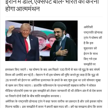
ईरान में डील, एक्सपर्ट बोले- भारत को करना
होगा आत्ममंथन
अमेरिकी
राष्ट्रपति डोनाल्ड
ट्रंप ने घोषणा की
है कि इस
शुक्रवार को
ईरान के साथ
किए गये एक
समझौते पर
हस्ताक्षर किए जाएंगे। यह घोषणा के बाद अब पिछले 100 दिनों से चल रहे युद्ध के बाद संघर्ष
विराम की उम्मीदें बन गई हैं। तेहरान ने भी इस घोषणा की पुष्टि करते हुए कहा है कि युद्ध जो
28 फरवरी को ईरान पर अमेरिका इजरायल के हमले के बाद शुरू हुआ था उसे सोमवार सुबह
से खत्म कर दिया जाएगा। हालांकि पाकिस्तान के प्रधानमंत्री शहबाज शरीफ ने सोशल
मीडिया प्लेटफॉर्म एक्स पर इस समझौते को लेकर जानकारी दी थी लेकिन अंत में वो देश कतर
था जिसने दोनों देशों के बीच शांति समझौता करवाया।
अमेरिका के राष्ट्रपति डोनाल्ड ट्रंप ने कहा ‘कतर तारीफ का हकदार है और उसे इसका श्रेय
मिलना चाहिए। इस समझौते में कतर ने हमारी बहुत मदद की। हमें यह समझना होगा कि कतर