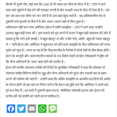
किसी भी दूसरे देश, यहां तक कि UAE से भी ज्यादा हर चीज के केंद्र में है।’ ट्रंप ने आगे
कहा ‘वहां पहुंचने में डेढ़ घंटे की फ्लाइट लगती है और सऊदी अरब के लिए भी ऐसा ही है। एक
बार जब आप एक सीमा पार कर लेते हैं तो आप वहां पहुंच जाते हैं। यह अविश्वसनीय रूप से
दुश्मनी वाले इलाके के बीच में है और अलग-अलग पक्षों से घिरा हुआ है।’
पाकिस्तान नहीं करा पाया अमेरिका-ईरान में शांति समझौता – ट्रंप ने आगे कहा ‘उन्होंने
(कतर) बहुत बड़ी मदद की। इस मामले को पूरा करने में कतर ने बहुत बड़ी सहायता की और मैं
चाहता हूं कि लोग इसे समझें। वे बहुत बहादुर थे और उनके नेता, अमीर, बहुत ही ज्यादा बहादुर
थे।’ यानि ईरान और अमेरिका ने शुक्रवार को होने वाले समझौते के लिए पाकिस्तान की जगह
यूरोप को चुना है। माना जा रहा है कि स्विट्जरलैंड के जिनेवा में दोनों देशों के बीच बैठक होगी।
ईरान के कानूनी और अंतरराष्ट्रीय मामलों के उप-विदेश मंत्री काज़ेम ग़रीबाबादी ने पुष्टि की
कि सैन्य अभियानों के ‘जल्द’ खत्म होने की उम्मीद है।
ईरान की तस्नीम समाचार एजेंसी की रिपोर्ट के मुताबिक गरीबाबादी ने कहा कि सोमवार से
‘लेबनान सहित विभिन्न मोर्चों पर युद्ध और सैन्य अभियानों को तुरंत और स्थायी रूप से खत्म
करने’ की घोषणा की जाएगी। उन्होंने कहा कि अंतिम समझौते पर बातचीत 60 दिनों की अवधि
के दौरान होगी जो इस बात पर निर्भर करेगा कि ईरान यह पुष्टि करे कि अमेरिका ने अपने वादे
पूरे कर लिए हैं। इन वादों में दुश्मनी खत्म करना, नौसैनिक नाकेबंदी हटाना और ईरान की
फ्रीज की गई संपत्ति को जारी करना शामिल है।
F
T
E
W
M
ac
wi
m
h
es