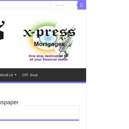
Hindi Lit
Off- Beat
spaper