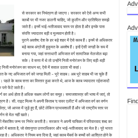
Adv
से सरकार का नियंत्रण हो जाएगा। सरकार को ऐसे अन्य सभी
क्लबों पर भी नजर डालनी चाहिए, जो कुलीन और प्रतिष्ठित समझे
Adv
जाते हैं। इनमें भाई-भतीजावाद चरम पर होता है और इनके पास
संपत्ति ज्यादातर बड़ी व मूल्यवान होती है।
पुराने अवशेष: देश के हर बड़े शहर में ऐसे क्लब हैं। इनमें से अधिकतर
बड़े क्लब अंग्रेजी हुकूमत के अवशेष हैं। इन्हें ऐसी जगहों के रूप में
बनाया गया, जहां सत्ताधारी अभिजात वर्ग सामाजिक मेलजोल बढ़ा
सके। वे सत्ता में थे तो उन्होंने निजी मनोरंजन के लिए बड़ी-बड़ी
ए निजी मनोरंजन का साधन था, ऐसे में सवाल उठता भी कहां।
ारत के नए अभिजात वर्ग को जगह मिली – भूरे साहब। अब भूरे साहब भी जा चुके हैं
। पहले के क्लब सत्ता का विस्तार हुआ करते थे, आज के क्लब ज्यादातर रईसजादों
्ते फेंटे जाते हैं।
ग का अर्थ होता है अधिक सक्षम लोगों का समूह। समाजशास्त्र की भाषा में जाएं, तो
Fin
ंत्रण है। सी. राइट मिल्स ने अपनी किताब ‘द पावर एलीट’ में अभिजात वर्ग का वर्णन
र, जो आपस में जुड़े हुए हैं, छोटे लेकिन प्रभावशाली हैं और जो राष्ट्रीय स्तर पर
्णन से मेल नहीं खाते।
 मेंबरशिप जन्म पर निर्भर करती है। सरकार ने अपनी याचिका में परिवारवाद शब्द का
े में बताता है, जो वंशानुगत उत्तराधिकार और भाई-भतीजावाद का मेल है। पूरे भारत
ा है। अधिकतर ने नियम बना दिया है, जहां क्लब मेंबर्स के बच्चों को आश्रित होने के