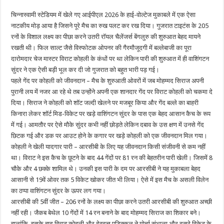
चिन्नास्वामी स्टेडियम में खेले गए आईपीएल 2026 के हाई-वोल्टेज मुकाबले में एक ऐसा
नाटकीय मोड़ आया है जिसने पूरे मैच का रुख पलट कर रख दिया। गुजरात टाइटंस के 205
रनों के विशाल लक्ष्य का पीछा करने उतरी रॉयल चैलेंजर्स बेंगलुरु की शुरुआत बेहद मायने
रखती थी। फिल साल्ट जैसे विस्फोटक ओपनर की गैरमौजूदगी में बल्लेबाजी का पूरा
दारोमदार चेज मास्टर विराट कोहली के कंधों पर था लेकिन पारी की शुरुआत में ही वाशिंगटन
सुंदर ने एक ऐसी बड़ी भूल कर दी जो गुजरात को बहुत भारी पड़ गई।
पहले गेंद पर कोहली को जीवनदान – मैच के शुरुआती ओवरों में जब मोहम्मद सिराज अपनी
पुरानी लय में नजर आ रहे थे तब उन्होंने अपनी एक शानदार गेंद पर विराट कोहली को चकमा दे
दिया। सिराज ने कोहली को शॉट जल्दी खेलने पर मजबूर किया और गेंद बल्ले का बाहरी
किनारा लेकर शॉर्ट मिड-विकेट पर खड़े वाशिंगटन सुंदर के पास एक बेहद आसान कैच के रूप
में गई। आमतौर पर ऐसे मौके सुंदर कभी नहीं छोड़ते लेकिन दबाव के उस क्षण में उनसे गेंद
छिटक गई और डक पर आउट होने के कगार पर खड़े कोहली को एक जीवनदान मिल गया।
कोहली ने खेली यादगार पारी – आरसीबी के लिए यह जीवनदान किसी संजीवनी से कम नहीं
था। विराट ने इस कैच के छूटने के बाद 44 गेंदों पर 81 रन की बेहतरीन पारी खेली। जिसमें 8
चौके और 4 छक्के शामिल थे। उनकी इस पारी के दम पर आरसीबी ने यह मुकाबला बेहद
आसानी से 19वें ओवर तक 5 विकेट खोकर जीत भी लिया। ऐसे में इस मैच के असली विलेन
का ठप्पा वाशिंगटन सुंदर के ऊपर लग गया।
आरसीबी की 5वीं जीत – 206 रनों के लक्ष्य का पीछा करने उतरी आरसीबी की शुरुआत अच्छी
नहीं रही। जैकब बेथेल 10 गेंदों में 14 रन बनाने के बाद मोहम्मद सिराज का शिकार बने।
हालांकि, इसके बाद विराट कोहली और देवदत्त पडिक्कल ने मोर्चा संभाला और दूसरे विकेट के