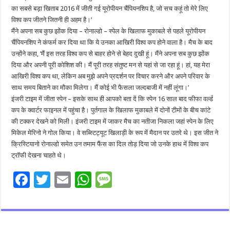
का सबसे बड़ा खिताब 2016 में जीती गई यूरोपीयन चैंपियनशिप है, जो सच कहूं तो मेरे लिए
विश्व कप जीतने जितनी ही अहम है।’
मैंने अपना सब कुछ झोंक दिया – रोनाल्डो – स्पेल के खिलाफ मुकाबले से पहले यूरोपीयन
चैंपियनशिप ने कंफर्म कर दिया था कि ये उनका आखिरी विश्व कप होने वाला है। मैच के बाद
उन्होंने कहा, ‘मैं इस तरह विश्व कप से बाहर होने से बेहद दुखी हूं। मैंने अपना सब कुछ झोंक
दिया और अपनी पूरी कोशिश की। मैं पूरी तरह संतुष्ट मन से यहां से जा रहा हूं। हां, यह मेरा
आखिरी विश्व कप था, लेकिन अब मुझे अपने प्रदर्शन पर विचार करने और अपने परिवार के
साथ समय बिताने का मौका मिलेगा। मैं कोई भी फैसला जल्दबाजी में नहीं लूंगा।’
इंजरी टाइम में जीता स्पेन – इसके साथ ही आपको बता दें कि स्पेन 16 साल बाद फीफा वर्ल्ड
कप के क्वार्टर फाइनल में पहुंचा है। पुर्तगाल के खिलाफ मुकाबले में दोनों टीमों के बीच कांटे
की टक्कर देखने को मिली। इंजरी टाइम में जाकर मैच का नतीजा निकला जहां स्पेन के लिए
मिकेल मेरिनो ने गोल किया। वे सब्स्टिट्यूट खिलाड़ी के रूप में मैदान पर उतरे थे। इस जीत ने
क्रिस्टियानो रोनाल्डो समेत उन तमाम फैंस का दिल तोड़ दिया जो उनके हाथ में विश्व कप
ट्रॉफी देखना चाहते थे।
F
T
E
W
M
ac
wi
m
h
es
e
tt
ai
at
sa
b
er
l
sA
g