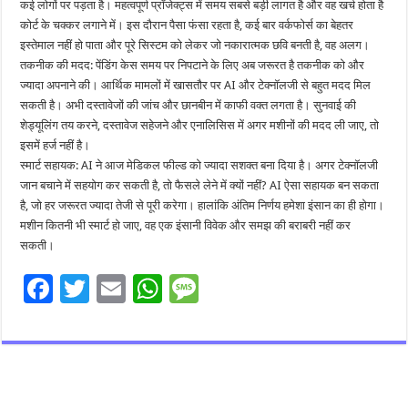
कई लोगों पर पड़ता है। महत्वपूर्ण प्रॉजेक्ट्स में समय सबसे बड़ी लागत है और वह खर्च होता है
कोर्ट के चक्कर लगाने में। इस दौरान पैसा फंसा रहता है, कई बार वर्कफोर्स का बेहतर
इस्तेमाल नहीं हो पाता और पूरे सिस्टम को लेकर जो नकारात्मक छवि बनती है, वह अलग।
तकनीक की मदद: पेंडिंग केस समय पर निपटाने के लिए अब जरूरत है तकनीक को और
ज्यादा अपनाने की। आर्थिक मामलों में खासतौर पर AI और टेक्नॉलजी से बहुत मदद मिल
सकती है। अभी दस्तावेजों की जांच और छानबीन में काफी वक्त लगता है। सुनवाई की
शेड्यूलिंग तय करने, दस्तावेज सहेजने और एनालिसिस में अगर मशीनों की मदद ली जाए, तो
इसमें हर्ज नहीं है।
स्मार्ट सहायक: AI ने आज मेडिकल फील्ड को ज्यादा सशक्त बना दिया है। अगर टेक्नॉलजी
जान बचाने में सहयोग कर सकती है, तो फैसले लेने में क्यों नहीं? AI ऐसा सहायक बन सकता
है, जो हर जरूरत ज्यादा तेजी से पूरी करेगा। हालांकि अंतिम निर्णय हमेशा इंसान का ही होगा।
मशीन कितनी भी स्मार्ट हो जाए, वह एक इंसानी विवेक और समझ की बराबरी नहीं कर
सकती।
F
T
E
W
M
ac
wi
m
h
es
e
tt
ai
at
sa
b
er
l
sA
g
o
p
e