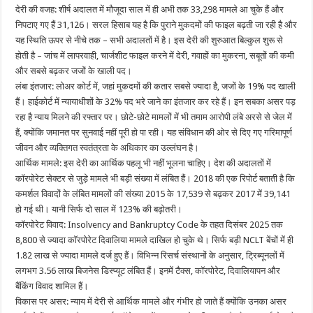
देरी की वजह: शीर्ष अदालत में मौजूदा साल में ही अभी तक 33,298 मामले आ चुके हैं और
निपटाए गए हैं 31,126। सरल हिसाब यह है कि पुराने मुकदमों की फाइल बढ़ती जा रही है और
यह स्थिति ऊपर से नीचे तक – सभी अदालतों में है। इस देरी की शुरुआत बिल्कुल शुरू से
होती है – जांच में लापरवाही, चार्जशीट फाइल करने में देरी, गवाहों का मुकरना, सबूतों की कमी
और सबसे बढ़कर जजों के खाली पद।
लंबा इंतजार: लोअर कोर्ट में, जहां मुकदमों की कतार सबसे ज्यादा है, जजों के 19% पद खाली
हैं। हाईकोर्ट में न्यायाधीशों के 32% पद भरे जाने का इंतजार कर रहे हैं। इन सबका असर पड़
रहा है न्याय मिलने की रफ्तार पर। छोटे-छोटे मामलों में भी तमाम आरोपी लंबे अरसे से जेल में
हैं, क्योंकि जमानत पर सुनवाई नहीं पूरी हो पा रही। यह संविधान की ओर से दिए गए गरिमापूर्ण
जीवन और व्यक्तिगत स्वतंत्रता के अधिकार का उल्लंघन है।
आर्थिक मामले: इस देरी का आर्थिक पहलू भी नहीं भूलना चाहिए। देश की अदालतों में
कॉरपोरेट सेक्टर से जुड़े मामले भी बड़ी संख्या में लंबित हैं। 2018 की एक रिपोर्ट बताती है कि
कमर्शल विवादों के लंबित मामलों की संख्या 2015 के 17,539 से बढ़कर 2017 में 39,141
हो गई थी। यानी सिर्फ दो साल में 123% की बढ़ोतरी।
कॉरपोरेट विवाद: Insolvency and Bankruptcy Code के तहत दिसंबर 2025 तक
8,800 से ज्यादा कॉरपोरेट दिवालिया मामले दाखिल हो चुके थे। सिर्फ बड़ी NCLT बेंचों में ही
1.82 लाख से ज्यादा मामले दर्ज हुए हैं। विभिन्न रिसर्च संस्थानों के अनुसार, ट्रिब्यूनलों में
लगभग 3.56 लाख बिजनेस डिस्प्यूट लंबित हैं। इनमें टैक्स, कॉरपोरेट, दिवालियापन और
बैंकिंग विवाद शामिल हैं।
विकास पर असर: न्याय में देरी से आर्थिक मामले और गंभीर हो जाते हैं क्योंकि उनका असर